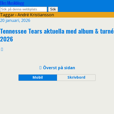
Elles Musikblogg
Taggar › André Kristiansson
20 januari, 2026
Tennessee Tears aktuella med album & turné
2026
Överst på sidan
Mobil
Skrivbord