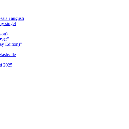
sala i augusti
y singel
son)
Over”
ay Edition)”
Nashville
ti 2025