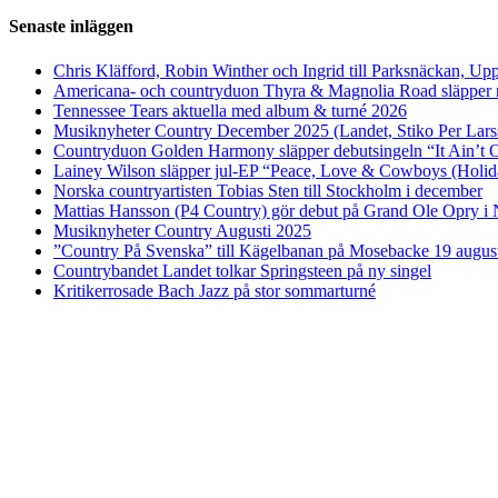
Senaste inläggen
Chris Kläfford, Robin Winther och Ingrid till Parksnäckan, Upp
Americana- och countryduon Thyra & Magnolia Road släpper n
Tennessee Tears aktuella med album & turné 2026
Musiknyheter Country December 2025 (Landet, Stiko Per Lars
Countryduon Golden Harmony släpper debutsingeln “It Ain’t 
Lainey Wilson släpper jul-EP “Peace, Love & Cowboys (Holid
Norska countryartisten Tobias Sten till Stockholm i december
Mattias Hansson (P4 Country) gör debut på Grand Ole Opry i 
Musiknyheter Country Augusti 2025
”Country På Svenska” till Kägelbanan på Mosebacke 19 augus
Countrybandet Landet tolkar Springsteen på ny singel
Kritikerrosade Bach Jazz på stor sommarturné