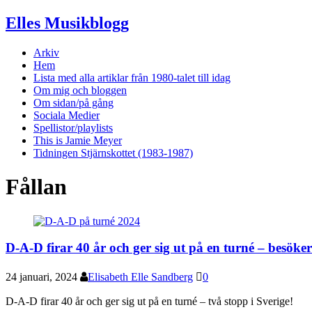
Elles Musikblogg
Arkiv
Hem
Lista med alla artiklar från 1980-talet till idag
Om mig och bloggen
Om sidan/på gång
Sociala Medier
Spellistor/playlists
This is Jamie Meyer
Tidningen Stjärnskottet (1983-1987)
Fållan
D-A-D firar 40 år och ger sig ut på en turné – besöker
24 januari, 2024
Elisabeth Elle Sandberg
0
D-A-D firar 40 år och ger sig ut på en turné – två stopp i Sverige!