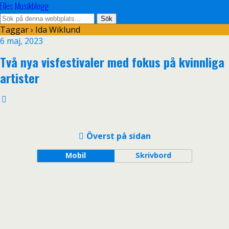
Elles Musikblogg
Taggar › Ida Wiklund
6 maj, 2023
Två nya visfestivaler med fokus på kvinnliga
artister
Överst på sidan
Mobil
Skrivbord