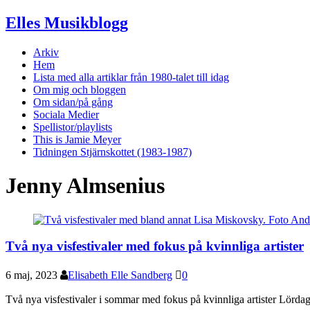
Elles Musikblogg
Arkiv
Hem
Lista med alla artiklar från 1980-talet till idag
Om mig och bloggen
Om sidan/på gång
Sociala Medier
Spellistor/playlists
This is Jamie Meyer
Tidningen Stjärnskottet (1983-1987)
Jenny Almsenius
Två nya visfestivaler med fokus på kvinnliga artister
6 maj, 2023
Elisabeth Elle Sandberg
0
Två nya visfestivaler i sommar med fokus på kvinnliga artister Lörd