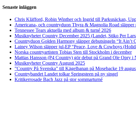
Senaste inläggen
Chris Kläfford, Robin Winther och Ingrid till Parksnäckan, Upp
Americana- och countryduon Thyra & Magnolia Road släpper n
Tennessee Tears aktuella med album & turné 2026
Musiknyheter Country December 2025 (Landet, Stiko Per Lars
Countryduon Golden Harmony släpper debutsingeln “It Ain’t 
Lainey Wilson släpper jul-EP “Peace, Love & Cowboys (Holid
Norska countryartisten Tobias Sten till Stockholm i december
Mattias Hansson (P4 Country) gör debut på Grand Ole Opry i 
Musiknyheter Country Augusti 2025
”Country På Svenska” till Kägelbanan på Mosebacke 19 augus
Countrybandet Landet tolkar Springsteen på ny singel
Kritikerrosade Bach Jazz på stor sommarturné