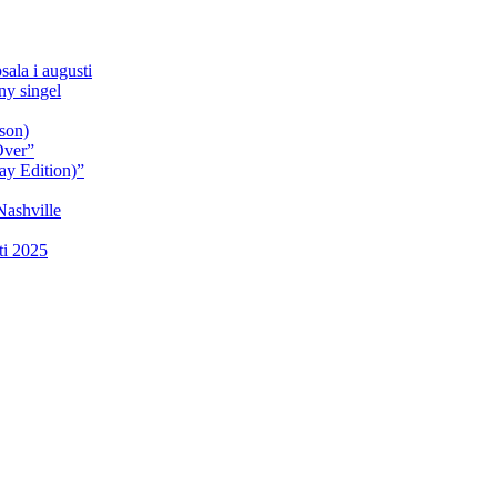
sala i augusti
y singel
son)
Over”
ay Edition)”
Nashville
ti 2025