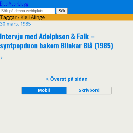
Elles Musikblogg
Taggar › Kjell Alinge
30 mars, 1985
Intervju med Adolphson & Falk –
syntpopduon bakom Blinkar Blå (1985)
Överst på sidan
Mobil
Skrivbord