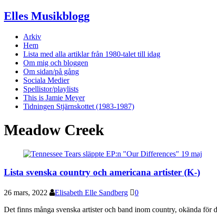
Elles Musikblogg
Arkiv
Hem
Lista med alla artiklar från 1980-talet till idag
Om mig och bloggen
Om sidan/på gång
Sociala Medier
Spellistor/playlists
This is Jamie Meyer
Tidningen Stjärnskottet (1983-1987)
Meadow Creek
Lista svenska country och americana artister (K-)
26 mars, 2022
Elisabeth Elle Sandberg
0
Det finns många svenska artister och band inom country, okända fö