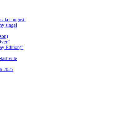
sala i augusti
y singel
son)
Over”
ay Edition)”
Nashville
ti 2025