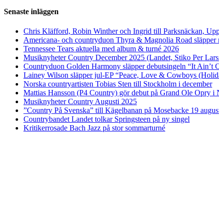
Senaste inläggen
Chris Kläfford, Robin Winther och Ingrid till Parksnäckan, Upp
Americana- och countryduon Thyra & Magnolia Road släpper n
Tennessee Tears aktuella med album & turné 2026
Musiknyheter Country December 2025 (Landet, Stiko Per Lars
Countryduon Golden Harmony släpper debutsingeln “It Ain’t 
Lainey Wilson släpper jul-EP “Peace, Love & Cowboys (Holid
Norska countryartisten Tobias Sten till Stockholm i december
Mattias Hansson (P4 Country) gör debut på Grand Ole Opry i 
Musiknyheter Country Augusti 2025
”Country På Svenska” till Kägelbanan på Mosebacke 19 augus
Countrybandet Landet tolkar Springsteen på ny singel
Kritikerrosade Bach Jazz på stor sommarturné