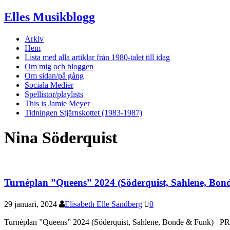
Elles Musikblogg
Arkiv
Hem
Lista med alla artiklar från 1980-talet till idag
Om mig och bloggen
Om sidan/på gång
Sociala Medier
Spellistor/playlists
This is Jamie Meyer
Tidningen Stjärnskottet (1983-1987)
Nina Söderquist
Turnéplan ”Queens” 2024 (Söderquist, Sahlene, Bon
29 januari, 2024
Elisabeth Elle Sandberg
0
Turnéplan ”Queens” 2024 (Söderquist, Sahlene, Bonde & Funk) PR