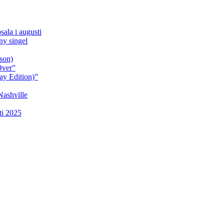
sala i augusti
y singel
son)
Over”
ay Edition)”
Nashville
ti 2025