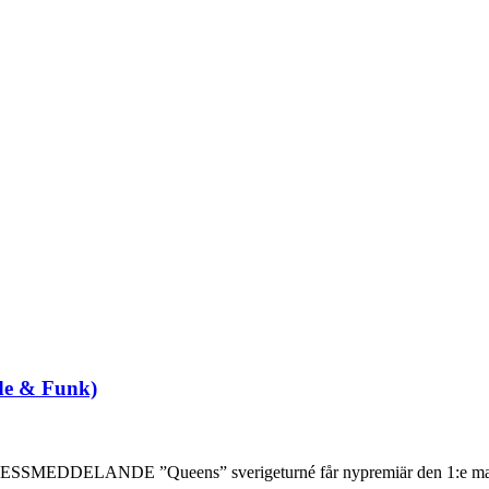
de & Funk)
ESSMEDDELANDE ”Queens” sverigeturné får nypremiär den 1:e mars 