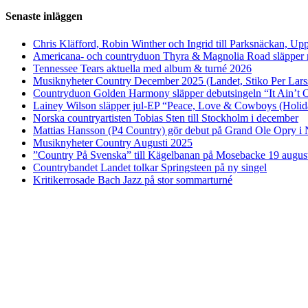
Senaste inläggen
Chris Kläfford, Robin Winther och Ingrid till Parksnäckan, Upp
Americana- och countryduon Thyra & Magnolia Road släpper n
Tennessee Tears aktuella med album & turné 2026
Musiknyheter Country December 2025 (Landet, Stiko Per Lars
Countryduon Golden Harmony släpper debutsingeln “It Ain’t 
Lainey Wilson släpper jul-EP “Peace, Love & Cowboys (Holid
Norska countryartisten Tobias Sten till Stockholm i december
Mattias Hansson (P4 Country) gör debut på Grand Ole Opry i 
Musiknyheter Country Augusti 2025
”Country På Svenska” till Kägelbanan på Mosebacke 19 augus
Countrybandet Landet tolkar Springsteen på ny singel
Kritikerrosade Bach Jazz på stor sommarturné