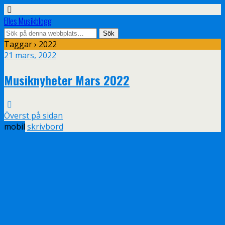
Elles Musikblogg
Taggar › 2022
21 mars, 2022
Musiknyheter Mars 2022
Överst på sidan
mobil
skrivbord