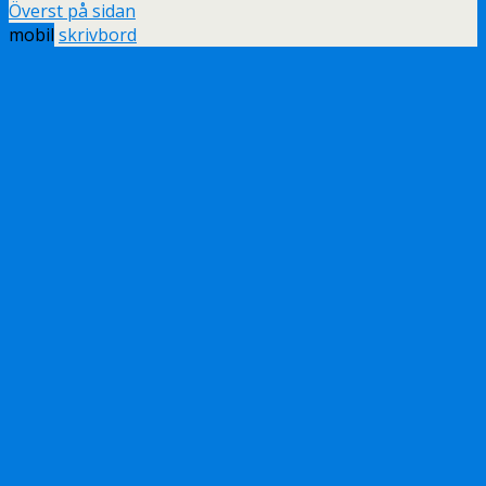
Överst på sidan
mobil
skrivbord