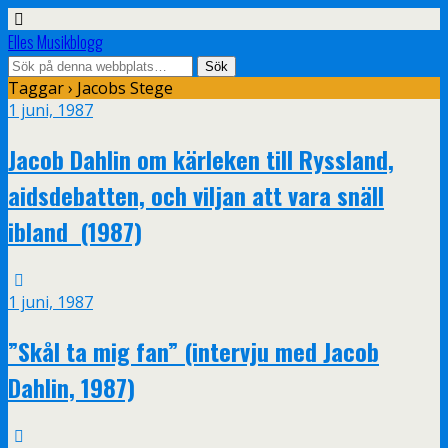
Elles Musikblogg
Taggar › Jacobs Stege
1 juni, 1987
Jacob Dahlin om kärleken till Ryssland,
aidsdebatten, och viljan att vara snäll
ibland (1987)
1 juni, 1987
”Skål ta mig fan” (intervju med Jacob
Dahlin, 1987)