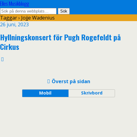
Elles Musikblogg
Taggar › Jojje Wadenius
26 juni, 2023
Hyllningskonsert för Pugh Rogefeldt på
Cirkus
Överst på sidan
Mobil
Skrivbord