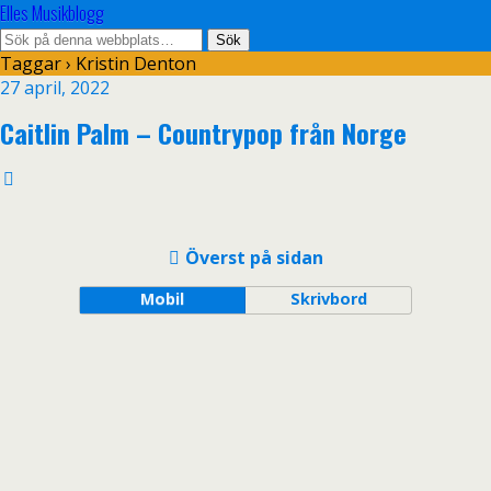
Elles Musikblogg
Taggar › Kristin Denton
27 april, 2022
Caitlin Palm – Countrypop från Norge
Överst på sidan
Mobil
Skrivbord