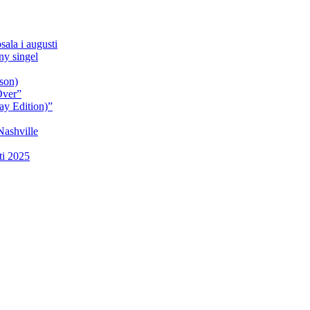
sala i augusti
y singel
son)
Over”
ay Edition)”
Nashville
ti 2025