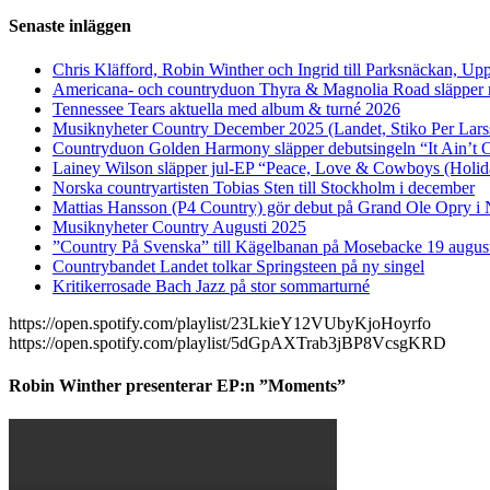
Senaste inläggen
Chris Kläfford, Robin Winther och Ingrid till Parksnäckan, Upp
Americana- och countryduon Thyra & Magnolia Road släpper n
Tennessee Tears aktuella med album & turné 2026
Musiknyheter Country December 2025 (Landet, Stiko Per Lars
Countryduon Golden Harmony släpper debutsingeln “It Ain’t 
Lainey Wilson släpper jul-EP “Peace, Love & Cowboys (Holid
Norska countryartisten Tobias Sten till Stockholm i december
Mattias Hansson (P4 Country) gör debut på Grand Ole Opry i 
Musiknyheter Country Augusti 2025
”Country På Svenska” till Kägelbanan på Mosebacke 19 augus
Countrybandet Landet tolkar Springsteen på ny singel
Kritikerrosade Bach Jazz på stor sommarturné
https://open.spotify.com/playlist/23LkieY12VUbyKjoHoyrfo
https://open.spotify.com/playlist/5dGpAXTrab3jBP8VcsgKRD
Robin Winther presenterar EP:n ”Moments”