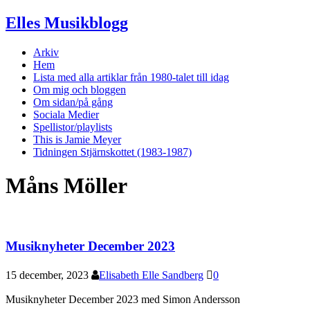
Elles Musikblogg
Arkiv
Hem
Lista med alla artiklar från 1980-talet till idag
Om mig och bloggen
Om sidan/på gång
Sociala Medier
Spellistor/playlists
This is Jamie Meyer
Tidningen Stjärnskottet (1983-1987)
Måns Möller
Musiknyheter December 2023
15 december, 2023
Elisabeth Elle Sandberg
0
Musiknyheter December 2023 med Simon Andersson