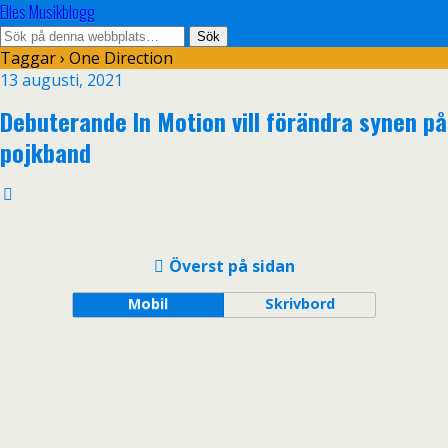
Elles Musikblogg
Taggar › One Direction
13 augusti, 2021
Debuterande In Motion vill förändra synen på
pojkband
Överst på sidan
Mobil
Skrivbord