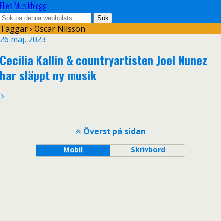
Elles Musikblogg
Taggar › Oscar Nilsson
26 maj, 2023
Cecilia Kallin & countryartisten Joel Nunez
har släppt ny musik
Överst på sidan
Mobil
Skrivbord