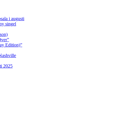
sala i augusti
y singel
son)
Over”
ay Edition)”
Nashville
ti 2025