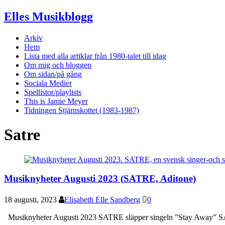
Elles Musikblogg
Arkiv
Hem
Lista med alla artiklar från 1980-talet till idag
Om mig och bloggen
Om sidan/på gång
Sociala Medier
Spellistor/playlists
This is Jamie Meyer
Tidningen Stjärnskottet (1983-1987)
Satre
Musiknyheter Augusti 2023 (SATRE, Aditone)
18 augusti, 2023
Elisabeth Elle Sandberg
0
Musiknyheter Augusti 2023 SATRE släpper singeln ”Stay Away” SATRE