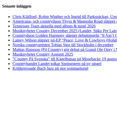
Senaste inläggen
Chris Kläfford, Robin Winther och Ingrid till Parksnäckan, Upp
Americana- och countryduon Thyra & Magnolia Road släpper n
Tennessee Tears aktuella med album & turné 2026
Musiknyheter Country December 2025 (Landet, Stiko Per Lars
Countryduon Golden Harmony släpper debutsingeln “It Ain’t 
Lainey Wilson släpper jul-EP “Peace, Love & Cowboys (Holid
Norska countryartisten Tobias Sten till Stockholm i december
Mattias Hansson (P4 Country) gör debut på Grand Ole Opry i 
Musiknyheter Country Augusti 2025
”Country På Svenska” till Kägelbanan på Mosebacke 19 augus
Countrybandet Landet tolkar Springsteen på ny singel
Kritikerrosade Bach Jazz på stor sommarturné