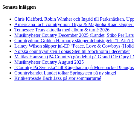
Senaste inläggen
Chris Kläfford, Robin Winther och Ingrid till Parksnäckan, Upp
Americana- och countryduon Thyra & Magnolia Road släpper n
Tennessee Tears aktuella med album & turné 2026
Musiknyheter Country December 2025 (Landet, Stiko Per Lars
Countryduon Golden Harmony släpper debutsingeln “It Ain’t 
Lainey Wilson släpper jul-EP “Peace, Love & Cowboys (Holid
Norska countryartisten Tobias Sten till Stockholm i december
Mattias Hansson (P4 Country) gör debut på Grand Ole Opry i 
Musiknyheter Country Augusti 2025
”Country På Svenska” till Kägelbanan på Mosebacke 19 augus
Countrybandet Landet tolkar Springsteen på ny singel
Kritikerrosade Bach Jazz på stor sommarturné