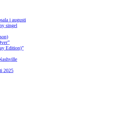
sala i augusti
y singel
son)
Over”
ay Edition)”
Nashville
ti 2025