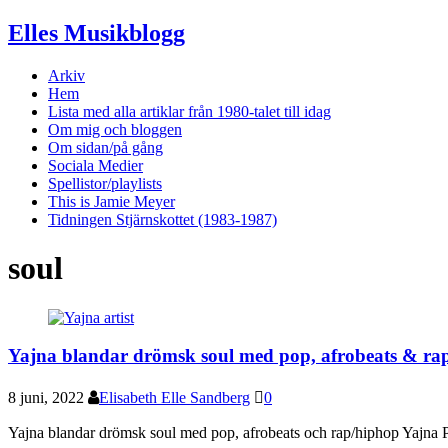
Elles Musikblogg
Arkiv
Hem
Lista med alla artiklar från 1980-talet till idag
Om mig och bloggen
Om sidan/på gång
Sociala Medier
Spellistor/playlists
This is Jamie Meyer
Tidningen Stjärnskottet (1983-1987)
soul
Yajna blandar drömsk soul med pop, afrobeats & ra
8 juni, 2022
Elisabeth Elle Sandberg
0
Yajna blandar drömsk soul med pop, afrobeats och rap/hiphop Yajna Pa