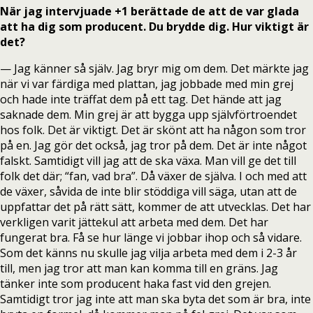
När jag intervjuade +1 berättade de att de var glada
att ha dig som producent. Du brydde dig. Hur viktigt är
det?
— Jag känner så själv. Jag bryr mig om dem. Det märkte jag
när vi var färdiga med plattan, jag jobbade med min grej
och hade inte träffat dem på ett tag. Det hände att jag
saknade dem. Min grej är att bygga upp självförtroendet
hos folk. Det är viktigt. Det är skönt att ha någon som tror
på en. Jag gör det också, jag tror på dem. Det är inte något
falskt. Samtidigt vill jag att de ska växa. Man vill ge det till
folk det där; “fan, vad bra”. Då växer de själva. I och med att
de växer, såvida de inte blir stöddiga vill säga, utan att de
uppfattar det på rätt sätt, kommer de att utvecklas. Det har
verkligen varit jättekul att arbeta med dem. Det har
fungerat bra. Få se hur länge vi jobbar ihop och så vidare.
Som det känns nu skulle jag vilja arbeta med dem i 2-3 år
till, men jag tror att man kan komma till en gräns. Jag
tänker inte som producent haka fast vid den grejen.
Samtidigt tror jag inte att man ska byta det som är bra, inte