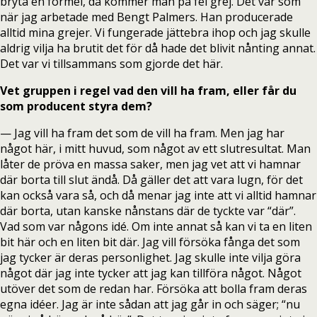
bryta en formel, då kommer man på fel grej. Det var som
när jag arbetade med Bengt Palmers. Han producerade
alltid mina grejer. Vi fungerade jättebra ihop och jag skulle
aldrig vilja ha brutit det för då hade det blivit nånting annat.
Det var vi tillsammans som gjorde det här.
Vet gruppen i regel vad den vill ha fram, eller får du
som producent styra dem?
— Jag vill ha fram det som de vill ha fram. Men jag har
något här, i mitt huvud, som något av ett slutresultat. Man
låter de pröva en massa saker, men jag vet att vi hamnar
där borta till slut ändå. Då gäller det att vara lugn, för det
kan också vara så, och då menar jag inte att vi alltid hamnar
där borta, utan kanske nånstans där de tyckte var “där”.
Vad som var någons idé. Om inte annat så kan vi ta en liten
bit här och en liten bit där. Jag vill försöka fånga det som
jag tycker är deras personlighet. Jag skulle inte vilja göra
något där jag inte tycker att jag kan tillföra något. Något
utöver det som de redan har. Försöka att bolla fram deras
egna idéer. Jag är inte sådan att jag går in och säger; “nu