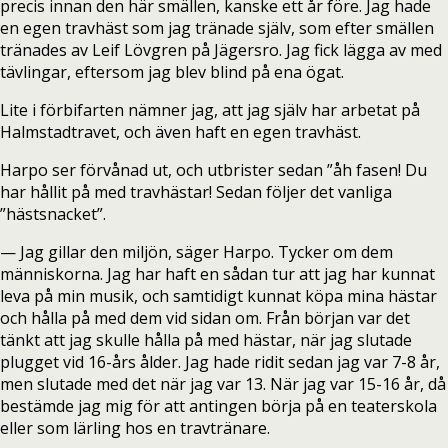
precis innan den här smällen, kanske ett år före. Jag hade
en egen travhäst som jag tränade själv, som efter smällen
tränades av Leif Lövgren på Jägersro. Jag fick lägga av med
tävlingar, eftersom jag blev blind på ena ögat.
Lite i förbifarten nämner jag, att jag själv har arbetat på
Halmstadtravet, och även haft en egen travhäst.
Harpo ser förvånad ut, och utbrister sedan ”åh fasen! Du
har hållit på med travhästar! Sedan följer det vanliga
”hästsnacket”.
— Jag gillar den miljön, säger Harpo. Tycker om dem
människorna. Jag har haft en sådan tur att jag har kunnat
leva på min musik, och samtidigt kunnat köpa mina hästar
och hålla på med dem vid sidan om. Från början var det
tänkt att jag skulle hålla på med hästar, när jag slutade
plugget vid 16-års ålder. Jag hade ridit sedan jag var 7-8 år,
men slutade med det när jag var 13. När jag var 15-16 år, då
bestämde jag mig för att antingen börja på en teaterskola
eller som lärling hos en travtränare.