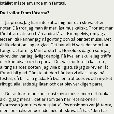
istället måste använda min fantasi.
Du trallar fram låtarna?
— Ja, precis. Jag kan inte sätta mig ner och skriva efter
noter. Då tror jag man är mer låst musikaliskt. Tror att man
får lättare att sno från andra låtar. Exempelvis, om jag är
ledsen, då känner jag någonting och då blir det musik. Det
är likadant om jag är glad. Det har alltid varit det som har
fungerat för mig. Min första hit, Honolulo, dagen som jag
skrev den var jag jävligt deppig. På kvällen skulle jag träffa
min kompisar och ha partaj. Det var mörkt och kallt ute,
allting kändes botten. Jag ville bli glad, så jag skrev en låt
för att bli glad. Tänkte att den här kan vi alla sjunga på
festen, då blir alla glada. På kvällen träffades vi, och mycket
riktigt, alla lärde sig låten och det blev verkligen partaj.
— Det är klart man kan konstruera musik, men det funkar
aldrig. Jag menar, det är som den här recensionen i
Expressen (om +1:s debutplatta). Recensionen var jättebra,
men journalisten började med att skriva så här: “den här