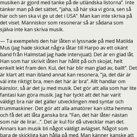
musiken är gjord med tanke på de utländska listorna”. Inte
tänker man på det sättet, “jaha, så här ska vi göra, sen så
här och sen ska vi ge ut det i USA”. Man kan inte skriva på
det viset. Människor som resonerar så är sådana som
själva inte kan skriva musik.
— Ta exempelvis den här låten vi lyssnade på med Matilda
Mus (jag hade skickat några låtar till Harpo av ett okänt
band från Halmstad jag hade intervjuat). Det är en glad låt.
Han som har skrivit låten har hållit på och skojat, helt
enkelt lekt fram den. Kul, det här blir man glad av, ballt”. Det
är klart att man ibland annat kan resonera, “ja, det där är
väl inte riktigt bra, men det här är bra”. Allt handlar om
känslor, så är det ju med musik. Det gör att alla som har lite
fantasi kan göra musik. Jag har tyckt att det har varit
väldigt bra när det gäller utvecklingen med syntar och
trummaskiner. Det gör att alla amatörer kan sitta hemma
och få det att låta ganska bra. “Fan, det här låter nästan
som när de lirar…”. Det är kul för då utvecklar man det.
Annars kan musik bli något väldigt avlägset. Något som
bara de skickliga kan hålla på med. Man känner kanske att