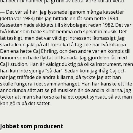
bandet fick namnet på grund av detta. Vore kul att veta).
— Det var så här, jag lyssnade igenom många kassetter
(detta var 1984) tills jag hittade en låt som hette 1984.
Kassetten hade skickats till skivbolaget redan 1982. Det var
två killar som hade suttit hemma och spelat in musik. Det
lät taskigt, men det var väldigt intressant låtmässigt. Jag
startade en jakt på att försöka få tag i de här två killarna.
Den ena hette Caj Ehrling, och den andre var en kompis till
honom som hade flyttat till Kanada. Jag gjorde en låt med
Caj i studion. Han är väldigt duktig på olika instrument, men
han kan inte sjunga “så där”. Sedan kom jag ihåg Caj och
när jag träffade de andra killarna, då tyckte jag att han
skulle fungera i det sammanhanget. Han har kanske ett lite
annorlunda sätt att se på musiken än de andra killarna. Jag
tycker att man ska försöka ha ett öppet synsätt, så att man
kan göra på det sättet.
Jobbet som producent