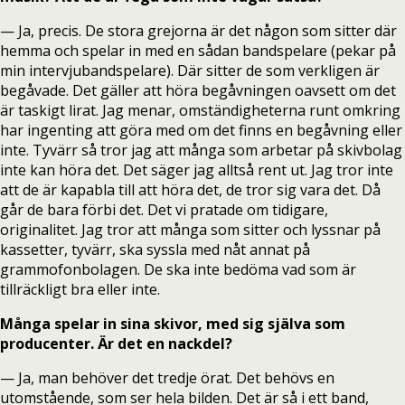
— Ja, precis. De stora grejorna är det någon som sitter där
hemma och spelar in med en sådan bandspelare (pekar på
min intervjubandspelare). Där sitter de som verkligen är
begåvade. Det gäller att höra begåvningen oavsett om det
är taskigt lirat. Jag menar, omständigheterna runt omkring
har ingenting att göra med om det finns en begåvning eller
inte. Tyvärr så tror jag att många som arbetar på skivbolag
inte kan höra det. Det säger jag alltså rent ut. Jag tror inte
att de är kapabla till att höra det, de tror sig vara det. Då
går de bara förbi det. Det vi pratade om tidigare,
originalitet. Jag tror att många som sitter och lyssnar på
kassetter, tyvärr, ska syssla med nåt annat på
grammofonbolagen. De ska inte bedöma vad som är
tillräckligt bra eller inte.
Många spelar in sina skivor, med sig själva som
producenter. Är det en nackdel?
— Ja, man behöver det tredje örat. Det behövs en
utomstående, som ser hela bilden. Det är så i ett band,