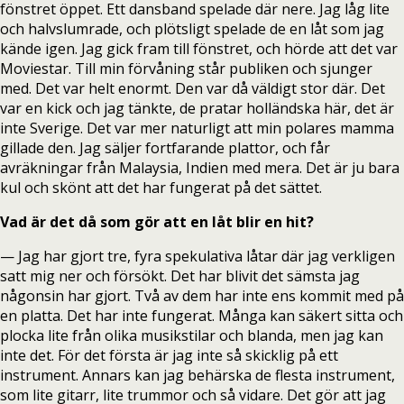
fönstret öppet. Ett dansband spelade där nere. Jag låg lite
och halvslumrade, och plötsligt spelade de en låt som jag
kände igen. Jag gick fram till fönstret, och hörde att det var
Moviestar. Till min förvåning står publiken och sjunger
med. Det var helt enormt. Den var då väldigt stor där. Det
var en kick och jag tänkte, de pratar holländska här, det är
inte Sverige. Det var mer naturligt att min polares mamma
gillade den. Jag säljer fortfarande plattor, och får
avräkningar från Malaysia, Indien med mera. Det är ju bara
kul och skönt att det har fungerat på det sättet.
Vad är det då som gör att en låt blir en hit?
— Jag har gjort tre, fyra spekulativa låtar där jag verkligen
satt mig ner och försökt. Det har blivit det sämsta jag
någonsin har gjort. Två av dem har inte ens kommit med på
en platta. Det har inte fungerat. Många kan säkert sitta och
plocka lite från olika musikstilar och blanda, men jag kan
inte det. För det första är jag inte så skicklig på ett
instrument. Annars kan jag behärska de flesta instrument,
som lite gitarr, lite trummor och så vidare. Det gör att jag