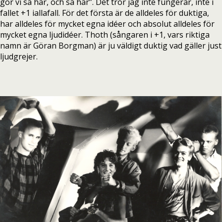
gör vi så här, och så här”. Det tror jag inte fungerar, inte i
fallet +1 iallafall. För det första är de alldeles för duktiga,
har alldeles för mycket egna idéer och absolut alldeles för
mycket egna ljudidéer. Thoth (sångaren i +1, vars riktiga
namn är Göran Borgman) är ju väldigt duktig vad gäller just
ljudgrejer.