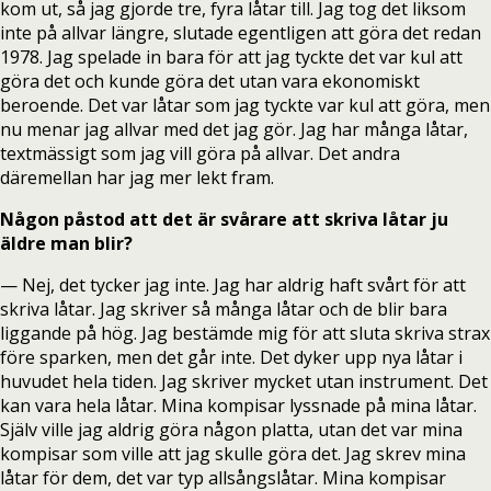
kom ut, så jag gjorde tre, fyra låtar till. Jag tog det liksom
inte på allvar längre, slutade egentligen att göra det redan
1978. Jag spelade in bara för att jag tyckte det var kul att
göra det och kunde göra det utan vara ekonomiskt
beroende. Det var låtar som jag tyckte var kul att göra, men
nu menar jag allvar med det jag gör. Jag har många låtar,
textmässigt som jag vill göra på allvar. Det andra
däremellan har jag mer lekt fram.
Någon påstod att det är svårare att skriva låtar ju
äldre man blir?
— Nej, det tycker jag inte. Jag har aldrig haft svårt för att
skriva låtar. Jag skriver så många låtar och de blir bara
liggande på hög. Jag bestämde mig för att sluta skriva strax
före sparken, men det går inte. Det dyker upp nya låtar i
huvudet hela tiden. Jag skriver mycket utan instrument. Det
kan vara hela låtar. Mina kompisar lyssnade på mina låtar.
Själv ville jag aldrig göra någon platta, utan det var mina
kompisar som ville att jag skulle göra det. Jag skrev mina
låtar för dem, det var typ allsångslåtar. Mina kompisar