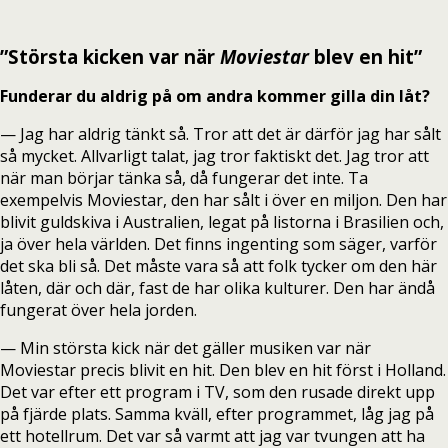
”Största kicken var när
Moviestar
blev en hit”
Funderar du aldrig på om andra kommer gilla din låt?
— Jag har aldrig tänkt så. Tror att det är därför jag har sålt
så mycket. Allvarligt talat, jag tror faktiskt det. Jag tror att
när man börjar tänka så, då fungerar det inte. Ta
exempelvis Moviestar, den har sålt i över en miljon. Den har
blivit guldskiva i Australien, legat på listorna i Brasilien och,
ja över hela världen. Det finns ingenting som säger, varför
det ska bli så. Det måste vara så att folk tycker om den här
låten, där och där, fast de har olika kulturer. Den har ändå
fungerat över hela jorden.
— Min största kick när det gäller musiken var när
Moviestar precis blivit en hit. Den blev en hit först i Holland.
Det var efter ett program i TV, som den rusade direkt upp
på fjärde plats. Samma kväll, efter programmet, låg jag på
ett hotellrum. Det var så varmt att jag var tvungen att ha