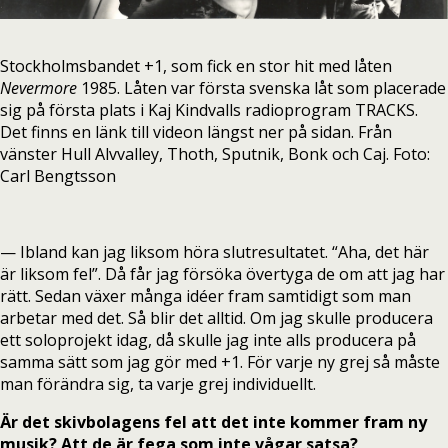
Stockholmsbandet +1, som fick en stor hit med låten
Nevermore
1985. Låten var första svenska låt som placerade
sig på första plats i Kaj Kindvalls radioprogram TRACKS.
Det finns en länk till videon längst ner på sidan. Från
vänster Hull Alvvalley, Thoth, Sputnik, Bonk och Caj. Foto:
Carl Bengtsson
— Ibland kan jag liksom höra slutresultatet. “Aha, det här
är liksom fel”. Då får jag försöka övertyga de om att jag har
rätt. Sedan växer många idéer fram samtidigt som man
arbetar med det. Så blir det alltid. Om jag skulle producera
ett soloprojekt idag, då skulle jag inte alls producera på
samma sätt som jag gör med +1. För varje ny grej så måste
man förändra sig, ta varje grej individuellt.
Är det skivbolagens fel att det inte kommer fram ny
musik? Att de är fega som inte vågar satsa?