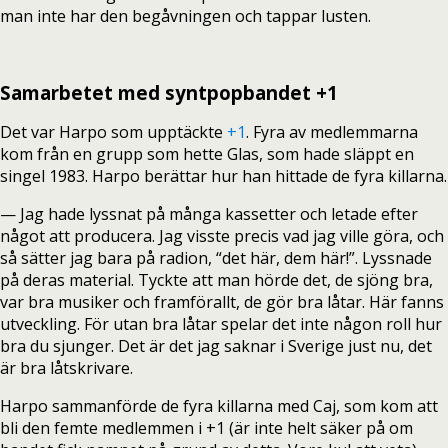
man inte har den begåvningen och tappar lusten.
Samarbetet med syntpopbandet +1
Det var Harpo som upptäckte
+1
. Fyra av medlemmarna
kom från en grupp som hette Glas, som hade släppt en
singel 1983. Harpo berättar hur han hittade de fyra killarna.
— Jag hade lyssnat på många kassetter och letade efter
något att producera. Jag visste precis vad jag ville göra, och
så sätter jag bara på radion, “det här, dem här!”. Lyssnade
på deras material. Tyckte att man hörde det, de sjöng bra,
var bra musiker och framförallt, de gör bra låtar. Här fanns
utveckling. För utan bra låtar spelar det inte någon roll hur
bra du sjunger. Det är det jag saknar i Sverige just nu, det
är bra låtskrivare.
Harpo sammanförde de fyra killarna med Caj, som kom att
bli den femte medlemmen i +1 (är inte helt säker på om