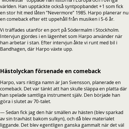
”Moviestar” toppade han listorna i Europa och i övriga
världen. Han upptäckte också syntpopbandet +1 som fick
en stor hit med låten ”Nevermore” 1985. Harpo planerar nu
en comeback efter ett uppehåll från musiken i 5-6 år.
Vi träffades utanför en port på Södermalm i Stockholm.
Intervjun gjordes i en lägenhet som Harpo använder när
han arbetar i stan. Efter intervjun åkte vi runt med bil i
Bandhagen, där Harpo växte upp.
Hästolyckan försenade en comeback
Harpo, vars riktiga namn är Jan Svensson, planerade en
comeback. Det var tänkt att han skulle släppa en platta där
han spelade samtliga instrument själv. Den började han
göra i slutet av 70-talet.
— Sedan fick jag den här smällen av hästen (blev sparkad
av sin travhäst bakom sulkyn), och då blev materialet
liggande. Det blev egentligen ganska gammalt när det väl