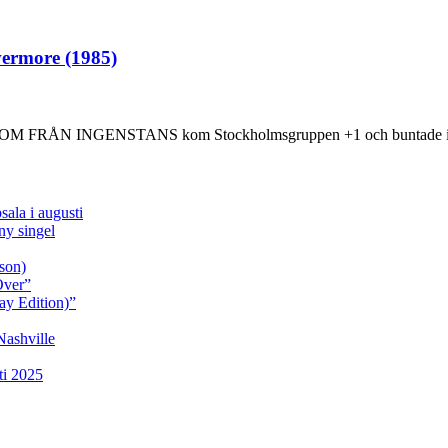
vermore (1985)
985) SOM FRÅN INGENSTANS kom Stockholmsgruppen +1 och buntade ih
sala i augusti
y singel
son)
Over”
ay Edition)”
Nashville
ti 2025