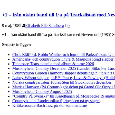
+1 – från okänt band till 1:a på Trackslistan med Ne
9 maj, 1985
Elisabeth Elle Sandberg
0
+1 – från okänt band till 1:a på Trackslistan med Nevermore (1
Senaste inläggen
Chris Kläfford, Robin Winther och Ingrid till Parksnäckan, Upp
Americana- och countryduon Thyra & Magnolia Road släpper n
Tennessee Tears aktuella med album & turné 2026
Musiknyheter Country December 2025 (Landet, Stiko Per Lars
Countryduon Golden Harmony släpper debutsingeln “It Ain’t 
Lainey Wilson släpper jul-EP “Peace, Love & Cowboys (Holid
Norska countryartisten Tobias Sten till Stockholm i december
Mattias Hansson (P4 Country) gör debut på Grand Ole Opry i 
Musiknyheter Country Augusti 2025
”Country På Svenska” till Kägelbanan på Mosebacke 19 augus
Countrybandet Landet tolkar Springsteen på ny singel
Kritikerrosade Bach Jazz på stor sommarturné