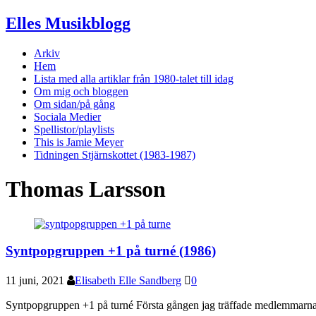
Elles Musikblogg
Arkiv
Hem
Lista med alla artiklar från 1980-talet till idag
Om mig och bloggen
Om sidan/på gång
Sociala Medier
Spellistor/playlists
This is Jamie Meyer
Tidningen Stjärnskottet (1983-1987)
Thomas Larsson
Syntpopgruppen +1 på turné (1986)
11 juni, 2021
Elisabeth Elle Sandberg
0
Syntpopgruppen +1 på turné Första gången jag träffade medlemmarn