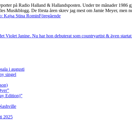
rter på Radio Halland & Hallandsposten. Under tre månader 1986 gjorde
 Elles Musikblogg. De första åren skrev jag mest om Jamie Meyer, men 
Föregående
sala i augusti
y singel
son)
Over”
ay Edition)”
Nashville
ti 2025