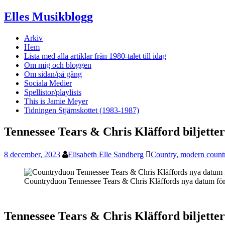
Elles Musikblogg
Arkiv
Hem
Lista med alla artiklar från 1980-talet till idag
Om mig och bloggen
Om sidan/på gång
Sociala Medier
Spellistor/playlists
This is Jamie Meyer
Tidningen Stjärnskottet (1983-1987)
Tennessee Tears & Chris Kläfford biljette
8 december, 2023
Elisabeth Elle Sandberg
Country, modern country
Countryduon Tennessee Tears & Chris Kläffords nya datum för 
Tennessee Tears & Chris Kläfford biljette