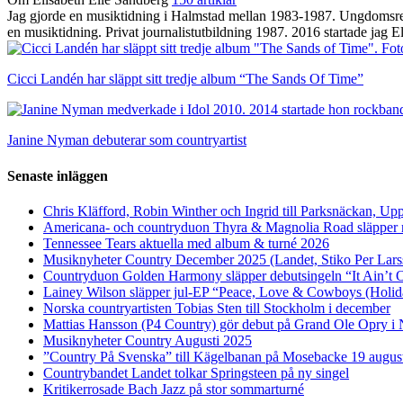
Jag gjorde en musiktidning i Halmstad mellan 1983-1987. Ungdomsrepo
en musiktidning. Privat journalistutbildning 1987. 2016 startade jag
Cicci Landén har släppt sitt tredje album “The Sands Of Time”
Janine Nyman debuterar som countryartist
Senaste inläggen
Chris Kläfford, Robin Winther och Ingrid till Parksnäckan, Upp
Americana- och countryduon Thyra & Magnolia Road släpper n
Tennessee Tears aktuella med album & turné 2026
Musiknyheter Country December 2025 (Landet, Stiko Per Lars
Countryduon Golden Harmony släpper debutsingeln “It Ain’t 
Lainey Wilson släpper jul-EP “Peace, Love & Cowboys (Holid
Norska countryartisten Tobias Sten till Stockholm i december
Mattias Hansson (P4 Country) gör debut på Grand Ole Opry i 
Musiknyheter Country Augusti 2025
”Country På Svenska” till Kägelbanan på Mosebacke 19 augus
Countrybandet Landet tolkar Springsteen på ny singel
Kritikerrosade Bach Jazz på stor sommarturné