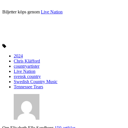
Biljetter köps genom
Live Nation
2024
Chris Kläfford
countryartister
Live Nation
svensk country
Swedish Country Music
Tennessee Tears
Om Elisabeth Elle Sandberg
150 artiklar